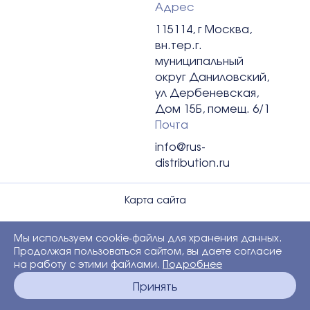
Адрес
Федеральные и региональные сети
Обратная связь от потребителей
115114, г Москва,
B2B
вн.тер.г.
муниципальный
округ Даниловский,
ул Дербеневская,
Дом 15Б, помещ. 6/1
Почта
info@rus-
distribution.ru
Карта сайта
Политика конфиденциальности
Мы используем cookie-файлы для хранения данных.
Продолжая пользоваться сайтом, вы даете согласие
Договор-оферта для блогеров
на работу с этими файлами.
Подробнее
Принять
ⓒ RBGroup 2025